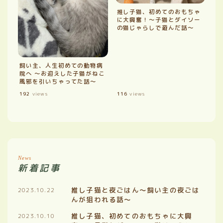
推し子猫、初めてのおもちゃ
に大興奮！〜子猫とダイソー
の猫じゃらしで遊んだ話〜
飼い主、人生初めての動物病
院へ 〜お迎えした子猫がねこ
風邪を引いちゃってた話〜
192
views
116
views
News
新着記事
推し子猫と夜ごはん～飼い主の夜ごは
2023.10.22
んが狙われる話～
推し子猫、初めてのおもちゃに大興
2023.10.10