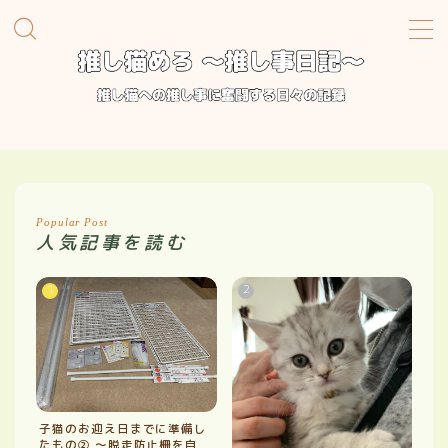
MENU
TOP
お迎え準備編
Popular Post
人気記事を読む
推し事日記
プロフィール
お問い合わせ
子猫のお迎え日までに準備し
たもの② 〜脱走防止柵を自