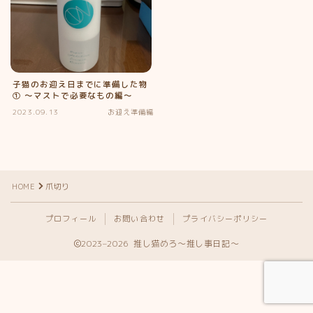
子猫のお迎え日までに準備した物
① ～マストで必要なもの編～
2023.09.13
お迎え準備編
HOME
爪切り
Follow Me
プロフィール
お問い合わせ
プライバシーポリシー
2023–2026 推し猫めろ〜推し事日記〜